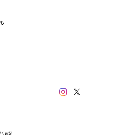
]も
づく表記