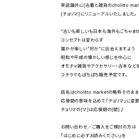
実店舗共に[古着と雑貨のcholitto mar
[チョリマ]にリニューアルいたしました。
“古いも新しいも日本も海外もごちゃまぜ
コンセプトは変わらず
誰かが楽しい“何か“に出会えますよう
昭和や平成の懐かしい感じを中心に
オモチャ雑貨やアクセサリー・古本など
コチラでもぼちぼち販売予定です。
店名はcholitto marketの略称そのま
応接間の意味を込めて『チョリマ』に変更
チョリマの[マ]は応接間の[間]♪
お問い合わせ／ご購入をご検討の方は
『はじめに必ずお読みください』を