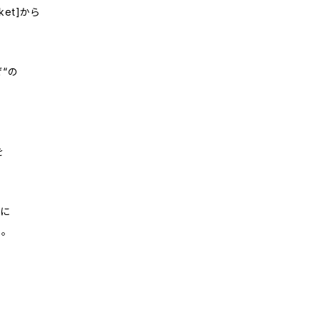
ket]から
“の
を
まに
。